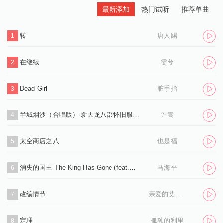
最新添加
热门试听
推荐单曲
转
唐人踢
1
在继续
雯兮
2
Dead Girl
脏手指
3
半城烟沙（合唱版）·新天龙八部怀旧服推广曲
许嵩
4
太空商店之八
也是福
5
消失的国王 The King Has Gone (feat.孙凌生)
马海平
6
改编情节
亲爱的艾洛伊丝
7
定理
孤独的利里
8