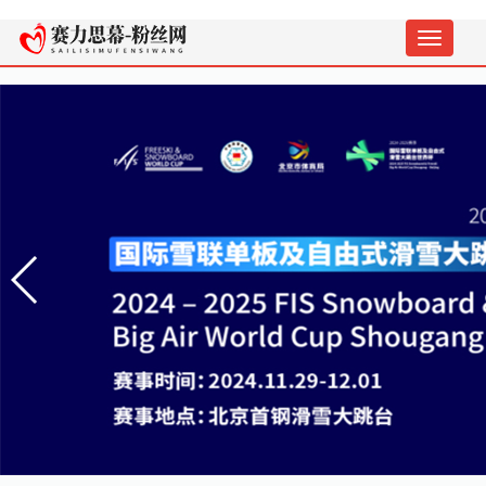
切
换
导
航