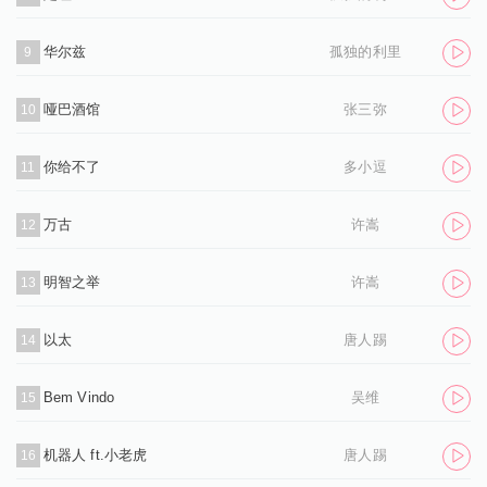
华尔兹
孤独的利里
9
哑巴酒馆
张三弥
10
你给不了
多小逗
11
万古
许嵩
12
明智之举
许嵩
13
以太
唐人踢
14
Bem Vindo
吴维
15
机器人 ft.小老虎
唐人踢
16