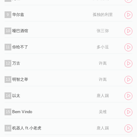
华尔兹
孤独的利里
9
哑巴酒馆
张三弥
10
你给不了
多小逗
11
万古
许嵩
12
明智之举
许嵩
13
以太
唐人踢
14
Bem Vindo
吴维
15
机器人 ft.小老虎
唐人踢
16