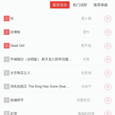
最新添加
热门试听
推荐单曲
转
唐人踢
1
在继续
雯兮
2
Dead Girl
脏手指
3
半城烟沙（合唱版）·新天龙八部怀旧服推广曲
许嵩
4
太空商店之八
也是福
5
消失的国王 The King Has Gone (feat.孙凌生)
马海平
6
改编情节
亲爱的艾洛伊丝
7
定理
孤独的利里
8