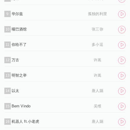
华尔兹
孤独的利里
9
哑巴酒馆
张三弥
10
你给不了
多小逗
11
万古
许嵩
12
明智之举
许嵩
13
以太
唐人踢
14
Bem Vindo
吴维
15
机器人 ft.小老虎
唐人踢
16