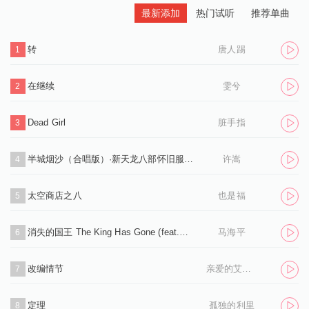
最新添加
热门试听
推荐单曲
转
唐人踢
1
在继续
雯兮
2
Dead Girl
脏手指
3
半城烟沙（合唱版）·新天龙八部怀旧服推广曲
许嵩
4
太空商店之八
也是福
5
消失的国王 The King Has Gone (feat.孙凌生)
马海平
6
改编情节
亲爱的艾洛伊丝
7
定理
孤独的利里
8