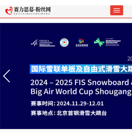
切
换
导
航